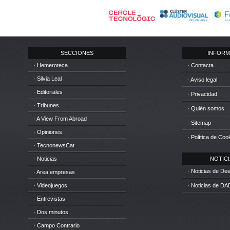
SECCIONES
INFORM
· Hemeroteca
· Contacta
· Silvia Leal
· Aviso legal
· Editoriales
· Privacidad
· Tribunes
· Quién somos
· A View From Abroad
· Sitemap
· Opiniones
· Política de Coo
· TecnonewsCat
· Noticias
NOTICIA
· Noticias de D
· Area empresas
· Videojuegos
· Noticias de DA
· Entrevistas
· Dos minutos
· Campo Contrario