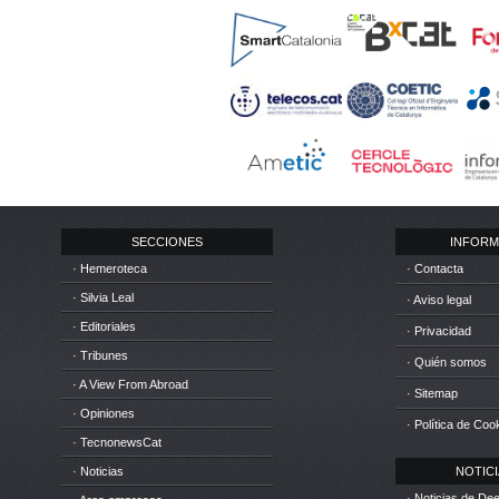
SECCIONES
INFORM
· Hemeroteca
· Contacta
· Silvia Leal
· Aviso legal
· Editoriales
· Privacidad
· Tribunes
· Quién somos
· A View From Abroad
· Sitemap
· Opiniones
· Política de Coo
· TecnonewsCat
· Noticias
NOTICIA
· Noticias de D