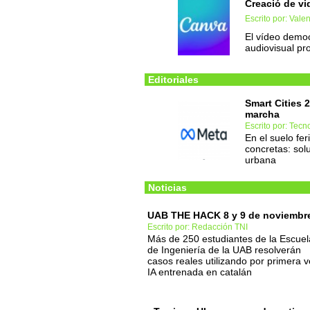
Creació de vi
Escrito por: Vale
El vídeo democ
audiovisual pro
Editoriales
Smart Cities 
marcha
Escrito por: Tec
En el suelo fe
concretas: solu
urbana
Noticias
UAB THE HACK 8 y 9 de noviembr
Escrito por: Redacción TNI
Más de 250 estudiantes de la Escuel
de Ingeniería de la UAB resolverán
casos reales utilizando por primera 
IA entrenada en catalán