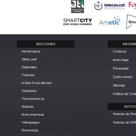
SECCIONES
INFORM
· Hemeroteca
· Contacta
· Silvia Leal
· Aviso legal
· Editoriales
· Privacidad
· Tribunes
· Quién somos
· A View From Abroad
· Sitemap
· Opiniones
· Política de Coo
· TecnonewsCat
· Noticias
NOTICIA
· Noticias de D
· Area empresas
· Videojuegos
· Noticias de DA
· Entrevistas