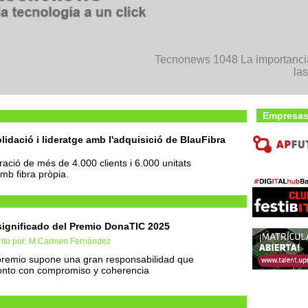
Tecnonews 1048 La importancia
la
Empresas
lidació i lideratge amb l'adquisició de BlauFibra
ració de més de 4.000 clients i 6.000 unitats
mb fibra pròpia.
significado del Premio DonaTIC 2025
rito por: M.Carmen Fernández
premio supone una gran responsabilidad que
onto con compromiso y coherencia