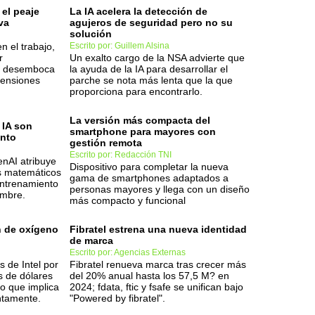
 el peaje
La IA acelera la detección de
va
agujeros de seguridad pero no su
solución
n el trabajo,
Escrito por: Guillem Alsina
r
Un exalto cargo de la NSA advierte que
t, desemboca
la ayuda de la IA para desarrollar el
tensiones
parche se nota más lenta que la que
proporciona para encontrarlo.
La versión más compacta del
 IA son
smartphone para mayores con
ento
gestión remota
Escrito por: Redacción TNI
enAI atribuye
Dispositivo para completar la nueva
es matemáticos
gama de smartphones adaptados a
entrenamiento
personas mayores y llega con un diseño
umbre.
más compacto y funcional
n de oxígeno
Fibratel estrena una nueva identidad
de marca
Escrito por: Agencias Externas
 de Intel por
Fibratel renueva marca tras crecer más
s de dólares
del 20% anual hasta los 57,5 M? en
o que implica
2024; fdata, ftic y fsafe se unifican bajo
ntamente.
"Powered by fibratel".