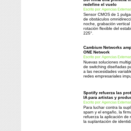
redefine el vuelo
Escrito por: Agencias Externa
Sensor CMOS de 1 pulgad
de obstáculos omnidirecc
noche, grabación vertical 
rotación flexible del estab
225°.
Cambium Networks ampl
ONE Network
Escrito por: Agencias Externa
Nuevas soluciones multigi
de switching diseñadas p
a las necesidades variabl
redes empresariales impu
Spotify refuerza las pr
IA para artistas y produ
Escrito por: Agencias Externa
Para luchar contra la supl
spam y el engaño, la fir
refuerza la aplicación de
la suplantación de identid