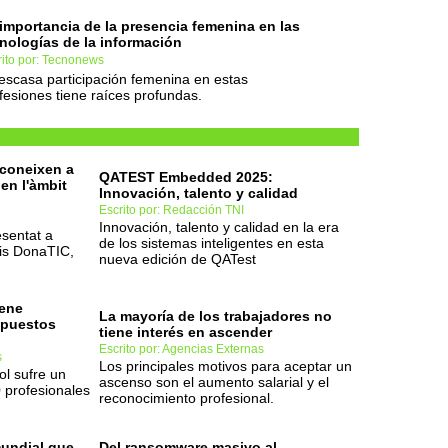
importancia de la presencia femenina en las
nologías de la información
rito por: Tecnonews
escasa participación femenina en estas
fesiones tiene raíces profundas.
coneixen a
QATEST Embedded 2025:
en l'àmbit
Innovación, talento y calidad
Escrito por: Redacción TNI
Innovación, talento y calidad en la era
esentat a
de los sistemas inteligentes en esta
mis DonaTIC,
nueva edición de QATest
iene
La mayoría de los trabajadores no
r puestos
tiene interés en ascender
Escrito por: Agencias Externas
s
Los principales motivos para aceptar un
ol sufre un
ascenso son el aumento salarial y el
 profesionales
reconocimiento profesional.
mundial que
Del ransomware masivo al