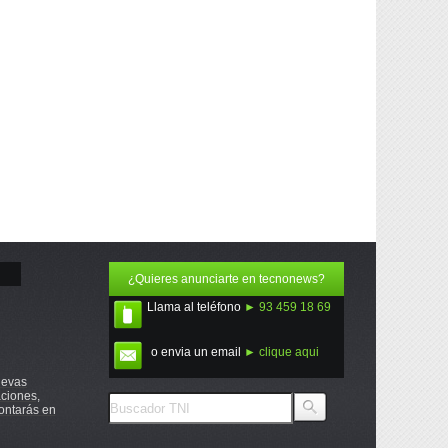
¿Quieres anunciarte en tecnonews?
Llama al teléfono
► 93 459 18 69
o envia un email
► clique aqui
uevas
ciones,
ontarás en