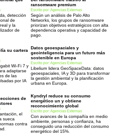
ransomware premium
s
Escrito por: Agencias Externas
a, detección
Según un análisis de Palo Alto
ional de
Networks, los grupos de ransomware
real y la
priorizan objetivos estratégicos con alta
ilizador de
dependencia operativa y capacidad de
pago.
Datos geoespaciales y
ía su cartera
geointeligencia para un futuro más
sostenible en Europa
s
Escrito por: Agencias Externas
gabit Wi-Fi 7 y
Libelium lidera GeoSpaceData: datos
ara adaptarse
geoespaciales, IA y 3D para transformar
es de las
la gestión ambiental y la planificación
lsadas por IA
urbana en Europa.
Kyndryl reduce su consumo
otecciones de
energético un y obtiene
ctores
reconocimiento global
s
Escrito por: Agencias Externas
antación, el
Con avances de la compañía en medio
ma sueca
ambiente, personas y confianza, ha
 normas contra
conseguido una reducción del consumo
ad.
energético del 15%.