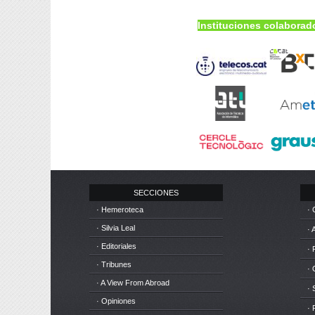
Instituciones colaborad
SECCIONES
· Hemeroteca
· 
· Silvia Leal
· 
· Editoriales
· 
· Tribunes
·
· A View From Abroad
· 
· Opiniones
· 