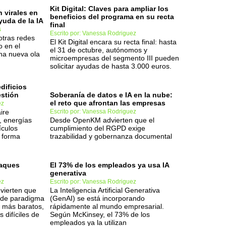
Kit Digital: Claves para ampliar los
n virales en
beneficios del programa en su recta
yuda de la IA
final
s
Escrito por: Vanessa Rodriguez
otras redes
El Kit Digital encara su recta final: hasta
o en el
el 31 de octubre, autónomos y
una nueva ola
microempresas del segmento III pueden
solicitar ayudas de hasta 3.000 euros.
dificios
stión
Soberanía de datos e IA en la nube:
el reto que afrontan las empresas
ez
ire
Escrito por: Vanessa Rodriguez
, energías
Desde OpenKM advierten que el
ículos
cumplimiento del RGPD exige
e forma
trazabilidad y gobernanza documental
taques
El 73% de los empleados ya usa IA
generativa
ez
Escrito por: Vanessa Rodriguez
vierten que
La Inteligencia Artificial Generativa
 de paradigma
(GenAI) se está incorporando
n más baratos,
rápidamente al mundo empresarial.
difíciles de
Según McKinsey, el 73% de los
empleados ya la utilizan