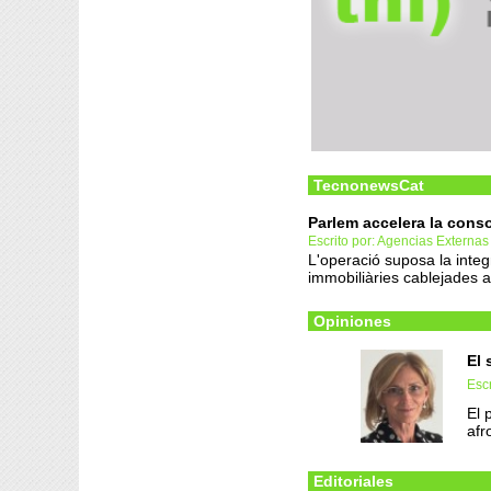
TecnonewsCat
Parlem accelera la conso
Escrito por: Agencias Externas
L'operació suposa la integ
immobiliàries cablejades a
Opiniones
El 
Esc
El 
afr
Editoriales