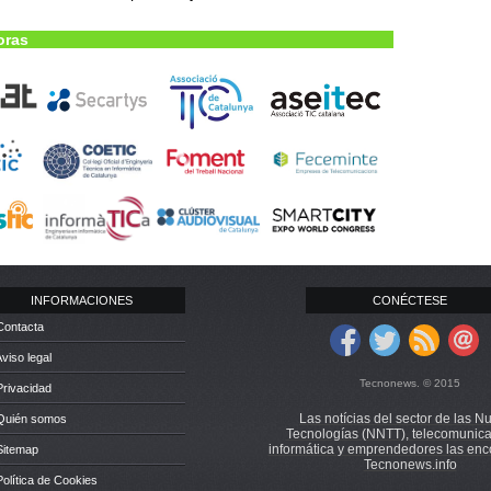
oras
INFORMACIONES
CONÉCTESE
Contacta
Aviso legal
Tecnonews. © 2015
Privacidad
Las notícias del sector de las N
 Quién somos
Tecnologías (NNTT), telecomunica
informática y emprendedores las enc
Sitemap
Tecnonews.info
Política de Cookies