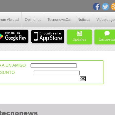
From Abroad
Opiniones
TecnonewsCat
Noticias
Videojuego
Updates
Encuesta
A A UN AMIGO
ASUNTO