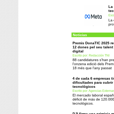
La 
tec
Esc
La 
pro
Noticias
Premis DonaTIC 2025 re
12 dones pel seu talent 
digital
Escrito por: Redacción TNI
88 candidatures s'han pr
l'onzena edició dels Pre
18 més que l'any passat
4 de cada 6 empresas t
dificultades para cubri
tecnológicos
Escrito por: Agencias Externa
El mercado laboral españ
déficit de más de 120.000
tecnológicos.
DJI firma una primicia 