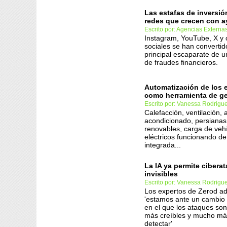
Las estafas de inversió
redes que crecen con a
Escrito por: Agencias Externa
Instagram, YouTube, X y 
sociales se han convertid
principal escaparate de 
de fraudes financieros.
Automatización de los e
como herramienta de ge
Escrito por: Vanessa Rodrigu
Calefacción, ventilación, a
acondicionado, persianas
renovables, carga de veh
eléctricos funcionando d
integrada...
La IA ya permite cibera
invisibles
Escrito por: Vanessa Rodrigu
Los expertos de Zerod ad
'estamos ante un cambio
en el que los ataques so
más creíbles y mucho más 
detectar'