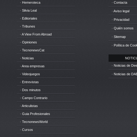
· Hemeroteca
· Contacta
· Silvia Leal
· Aviso legal
· Editoriales
· Privacidad
· Tribunes
· Quién somos
· A View From Abroad
· Sitemap
· Opiniones
· Política de Coo
· TecnonewsCat
· Noticias
NOTICIA
· Noticias de D
· Area empresas
· Videojuegos
· Noticias de DA
· Entrevistas
· Dos minutos
· Campo Contrario
· Articulistas
· Guia Profesionales
· TecnonewsWorld
· Cursos