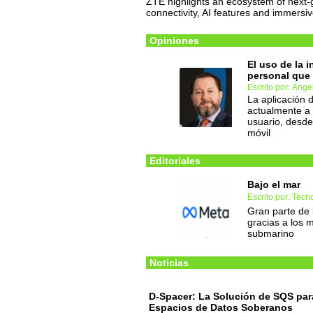
ZTE highlights an ecosystem of next-
connectivity, AI features and immersi
Opiniones
El uso de la i
personal que a
Escrito por: Ángel
La aplicación 
actualmente a 
usuario, desde 
móvil
Editoriales
Bajo el mar
Escrito por: Tec
Gran parte de l
gracias a los m
submarino
Noticias
D-Spacer: La Solución de SQS par
Espacios de Datos Soberanos