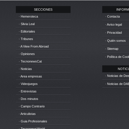
SECCIONES
INFORM
· Hemeroteca
· Contacta
· Silvia Leal
· Aviso legal
· Editoriales
· Privacidad
· Tribunes
· Quién somos
· A View From Abroad
· Sitemap
· Opiniones
· Política de Coo
· TecnonewsCat
· Noticias
NOTICIA
· Noticias de D
· Area empresas
· Videojuegos
· Noticias de DA
· Entrevistas
· Dos minutos
· Campo Contrario
· Articulistas
· Guia Profesionales
· TecnonewsWorld