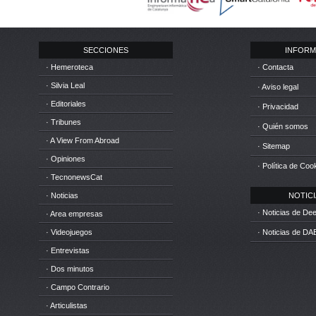
SECCIONES
INFORM
· Hemeroteca
· Contacta
· Silvia Leal
· Aviso legal
· Editoriales
· Privacidad
· Tribunes
· Quién somos
· A View From Abroad
· Sitemap
· Opiniones
· Política de Coo
· TecnonewsCat
· Noticias
NOTICIA
· Noticias de D
· Area empresas
· Videojuegos
· Noticias de DA
· Entrevistas
· Dos minutos
· Campo Contrario
· Articulistas