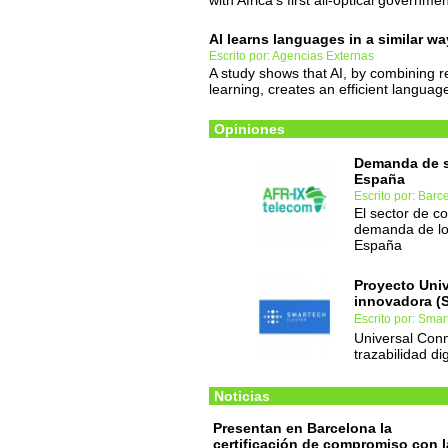
with Africa's first all-optical governme
AI learns languages in a similar w
Escrito por: Agencias Externas
A study shows that AI, by combining r
learning, creates an efficient langua
Opiniones
Demanda de s
España
Escrito por: Bar
El sector de c
demanda de los
España
Proyecto Univ
innovadora (
Escrito por: Smar
Universal Conn
trazabilidad di
Noticias
Presentan en Barcelona la
certificación de compromiso con l