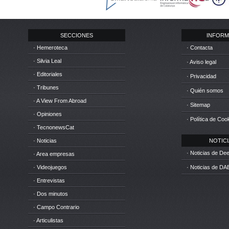
SECCIONES
INFORM
· Hemeroteca
· Contacta
· Silvia Leal
· Aviso legal
· Editoriales
· Privacidad
· Tribunes
· Quién somos
· A View From Abroad
· Sitemap
· Opiniones
· Política de Coo
· TecnonewsCat
· Noticias
NOTICIA
· Noticias de D
· Area empresas
· Videojuegos
· Noticias de DA
· Entrevistas
· Dos minutos
· Campo Contrario
· Articulistas