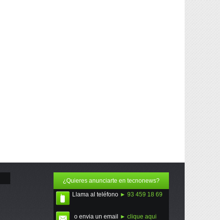
¿Quieres anunciarte en tecnonews?
Llama al teléfono
► 93 459 18 69
o envia un email
► clique aqui