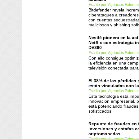
Escrito por: Agencias Externa
Bitdefender revela incre
ciberataques a creadores 
con cuentas secuestradas
maliciosos y phishing sofi
Nestlé pionera en la ac
Netflix con estrategia i
DV360
Escrito por: Agencias Externa
Con ello consigue optimiz
la eficiencia en una cam
televisión conectada par
El 38% de las pérdidas 
están vinculadas con la
Escrito por: Agencias Externa
Esta tecnología está impu
innovación empresarial, 
está potenciando fraude
sofisticados.
Repunte de fraudes en 
inversiones y estafas c
criptomonedas