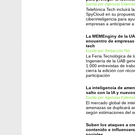
Escrito por: Agencias Externa
Telefónica Tech incluirá l
SpyCloud en su propuest
ciberinteligencia para ayu
empresas a anticiparse a
La MEMEnginy de la UA
encuentro de empresas 
tech
Escrito por: Redacción TNI
La Feria Tecnológica de l
Ingeniería de la UAB ge
1.000 entrevistas de trab
cierra la edición con réco
participación
La inteligencia de ame
salto con la IA y nuevo
Escrito por: Agencias Externa
El mercado global de inte
amenazas se duplicará a
según estimaciones del se
Suben los ataques a cr
contenido e influencers
sociales