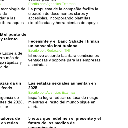
s
Escrito por: Agencias Externas
a tecnología de
La propuesta de la compañía facilita la
a de
creación de documentos claros y
dar a las
accesibles, incorporando plantillas
 ciberataques.
simplificadas y herramientas de apoyo.
B el punto de
y talento
Feceminte y el Banc Sabadell firman
un convenio institucional
Escrito por: Redacción TNI
a Escuela de
El nuevo acuerdo facilitará condiciones
nera más de
ventajosas y soporte para las empresas
ajo rápidas y
asociadas
rd de
nazas da un
Las estafas sexuales aumentan en
s feeds
2025
s
Escrito por: Agencias Externas
ligencia de
España logra reducir su tasa de riesgo
ntes de 2028,
mientras el resto del mundo sigue en
ctor.
alerta.
eadores de
5 retos que redefinen el presente y el
 en redes
futuro de los medios de
comunicación