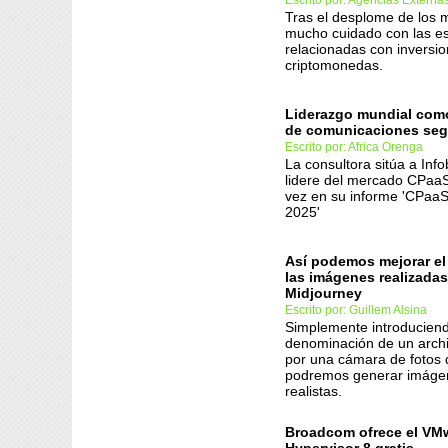
Escrito por: Agencias Externa
Tras el desplome de los 
mucho cuidado con las es
relacionadas con inversi
criptomonedas.
Liderazgo mundial com
de comunicaciones se
Escrito por: Africa Orenga
La consultora sitúa a Info
lidere del mercado CPaaS
vez en su informe 'CPaaS
2025'
Así podemos mejorar el
las imágenes realizada
Midjourney
Escrito por: Guillem Alsina
Simplemente introduciend
denominación de un arch
por una cámara de fotos d
podremos generar imágen
realistas.
Broadcom ofrece el VM