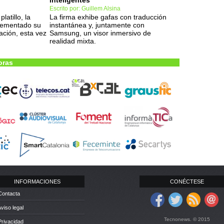
inteligentes
Escrito por: Guillem Alsina
latillo, la
La firma exhibe gafas con traducción
rementado su
instantánea y, juntamente con
zación, esta vez
Samsung, un visor inmersivo de
realidad mixta.
oras
INFORMACIONES
CONÉCTESE
Contacta
Aviso legal
Tecnonews. © 2015
Privacidad