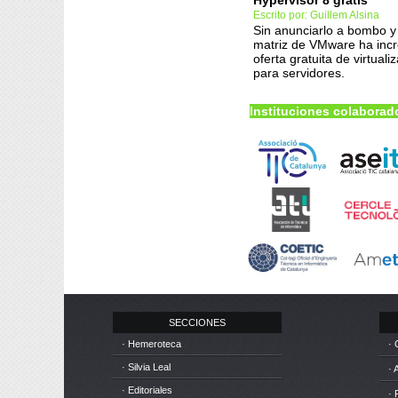
Hypervisor 8 gratis
Escrito por: Guillem Alsina
Sin anunciarlo a bombo y p
matriz de VMware ha inc
oferta gratuita de virtuali
para servidores.
Instituciones colaborad
SECCIONES
· Hemeroteca
· 
· Silvia Leal
· 
· Editoriales
· 