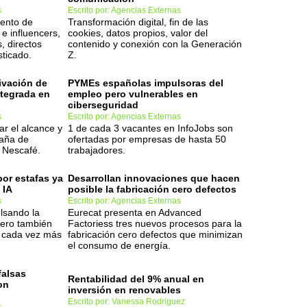
s
Escrito por: Agencias Externas
mento de
Transformación digital, fin de las
e influencers,
cookies, datos propios, valor del
, directos
contenido y conexión con la Generación
sticado.
Z.
tivación de
PYMEs españolas impulsoras del
ntegrada en
empleo pero vulnerables en
ciberseguridad
s
Escrito por: Agencias Externas
ar el alcance y
1 de cada 3 vacantes en InfoJobs son
paña de
ofertadas por empresas de hasta 50
a Nescafé.
trabajadores.
por estafas ya
Desarrollan innovaciones que hacen
 IA
posible la fabricación cero defectos
s
Escrito por: Agencias Externas
lsando la
Eurecat presenta en Advanced
pero también
Factoriess tres nuevos procesos para la
s cada vez más
fabricación cero defectos que minimizan
el consumo de energía.
falsas
Rentabilidad del 9% anual en
on
inversión en renovables
Escrito por: Vanessa Rodriguez