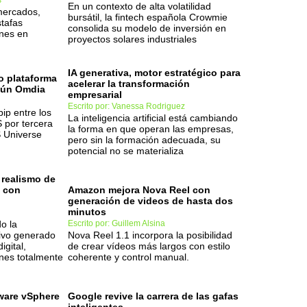
s
En un contexto de alta volatilidad
mercados,
bursátil, la fintech española Crowmie
tafas
consolida su modelo de inversión en
ones en
proyectos solares industriales
IA generativa, motor estratégico para
o plataforma
acelerar la transformación
gún Omdia
empresarial
Escrito por: Vanessa Rodriguez
bip entre los
La inteligencia artificial está cambiando
 por tercera
la forma en que operan las empresas,
 Universe
pero sin la formación adecuada, su
potencial no se materializa
 realismo de
s con
Amazon mejora Nova Reel con
generación de videos de hasta dos
minutos
o la
Escrito por: Guillem Alsina
ivo generado
Nova Reel 1.1 incorpora la posibilidad
igital,
de crear vídeos más largos con estilo
es totalmente
coherente y control manual.
ware vSphere
Google revive la carrera de las gafas