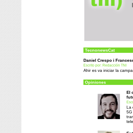
TecnonewsCat
Daniel Crespo i Francesc
Escrito por: Redacción TNI
Ahir es va iniciar la camp
Opiniones
El 
fut
Escr
La 
5G 
tra
tel