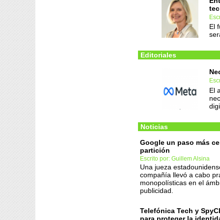
Ent
tec
Escr
El 
ser
Editoriales
Ne
Esc
El 
nec
digi
Noticias
Google un paso más cer
partición
Escrito por: Guillem Alsina
Una jueza estadounidense
compañía llevó a cabo pr
monopolísticas en el ámbi
publicidad.
Telefónica Tech y SpyC
para proteger la identi