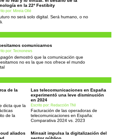
re lo real y lo virtual: el desafío de la
nología en la 22ª Festibity
ito por: Mireia Ollé
futuro no será solo digital. Será humano, o no
á.
cesitamos comunicarnos
rito por: Tecnonews
apagón demostró que la comunicación que
esitamos no es la que nos ofrece el mundo
tal
ca de la
Las telecomunicaciones en España
experimentó una leve disminución
en 2024
 dicta que la
Escrito por: Redacción TNI
ácticas
Facturación de las operadoras de
to de la
telecomunicaciones en España:
Comparativa 2024 vs. 2023
loud aliados
Minsait impulsa la digitalización del
dad
sector público