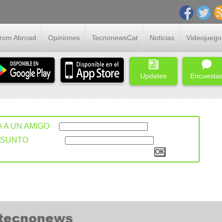
From Abroad
Opiniones
TecnonewsCat
Noticias
Videojuego
Updates
Encuesta
A A UN AMIGO
ASUNTO