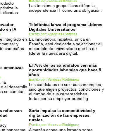
Escrito por: Agencias Externas
roducto
Las tensiones geopolíticas sitúan la
ptimiza la
independencia IT como una obligación.
onificadas
novador
Telefónica lanza el programa Líderes
do en IA
Digitales Universitarios
s
Escrito por: Agencias Externas
e integrado en
La innovadora iniciativa, única en
matizar y
España, está dedicada a seleccionar el
n de campañas
mejor talento universitario que ha de
liderar la nueva era digital.
El 76% de los candidatos ven más
les amenazas
oportunidades laborales que hace 5
años
s
Escrito por: Vanessa Rodriguez
, la
Los candidatos no solo buscan empleo,
o el desarrollo
sino que eligen proyectos, condiciones y
ca se cuentan
el rumbo de sus carrerasdeben
fortalecer su employer branding
s refuerzan
Soria impulsa la competitividad y
idad
digitalización de las empresas
rurales
s
vacy
Escrito por: Vanessa Rodriguez
 un panorama
Almazán acoge una jornada sobre