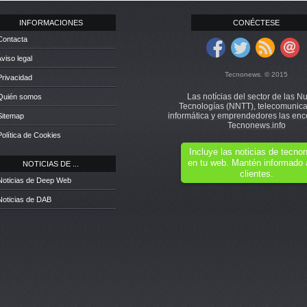
INFORMACIONES
CONÉCTESE
Contacta
Aviso legal
Tecnonews. © 2015
Privacidad
Las notícias del sector de las N
 Quién somos
Tecnologías (NNTT), telecomunica
informática y emprendedores las enc
Sitemap
Tecnonews.info
Política de Cookies
Incluye las noticias de tecn
en tu web. Mantén informado 
NOTICIAS DE ...
clientes.
Noticias de Deep Web
Noticias de DAB