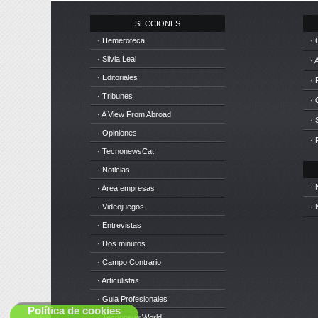
SECCIONES
· Hemeroteca
· 
· Silvia Leal
· 
· Editoriales
· 
· Tribunes
·
· A View From Abroad
· 
· Opiniones
· 
· TecnonewsCat
· Noticias
· 
· Area empresas
· Videojuegos
· 
· Entrevistas
· Dos minutos
· Campo Contrario
· Articulistas
· Guia Profesionales
Política de cookies
· TecnonewsWorld