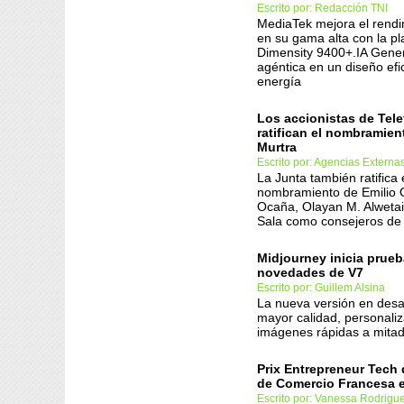
Escrito por: Redacción TNI
MediaTek mejora el rendim
en su gama alta con la pl
Dimensity 9400+.IA Gener
agéntica en un diseño efi
energía
Los accionistas de Tele
ratifican el nombramien
Murtra
Escrito por: Agencias Externa
La Junta también ratifica 
nombramiento de Emilio 
Ocaña, Olayan M. Alwetai
Sala como consejeros de
Midjourney inicia prueb
novedades de V7
Escrito por: Guillem Alsina
La nueva versión en desa
mayor calidad, personaliz
imágenes rápidas a mitad
Prix Entrepreneur Tech 
de Comercio Francesa 
Escrito por: Vanessa Rodrigu