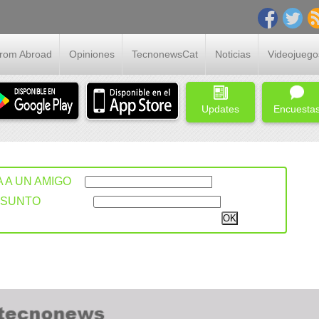
From Abroad
Opiniones
TecnonewsCat
Noticias
Videojuego
Updates
Encuesta
A A UN AMIGO
ASUNTO