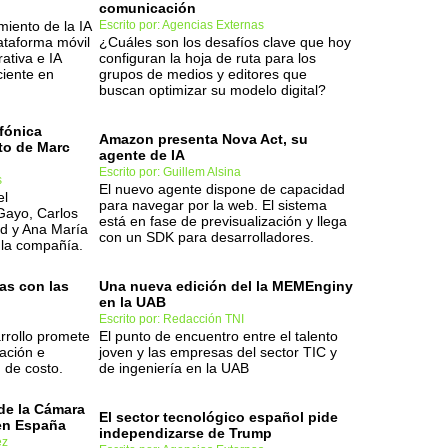
comunicación
iento de la IA
Escrito por: Agencias Externas
ataforma móvil
¿Cuáles son los desafíos clave que hoy
ativa e IA
configuran la hoja de ruta para los
ciente en
grupos de medios y editores que
buscan optimizar su modelo digital?
fónica
Amazon presenta Nova Act, su
to de Marc
agente de IA
Escrito por: Guillem Alsina
s
El nuevo agente dispone de capacidad
el
para navegar por la web. El sistema
Gayo, Carlos
está en fase de previsualización y llega
d y Ana María
con un SDK para desarrolladores.
 la compañía.
as con las
Una nueva edición del la MEMEnginy
en la UAB
Escrito por: Redacción TNI
rrollo promete
El punto de encuentro entre el talento
ación e
joven y las empresas del sector TIC y
 de costo.
de ingeniería en la UAB
de la Cámara
El sector tecnológico español pide
en España
independizarse de Trump
ez