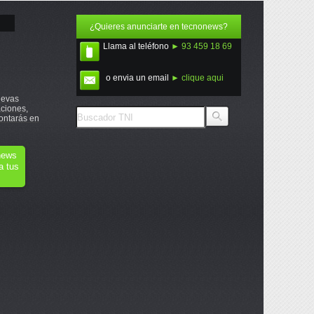
¿Quieres anunciarte en tecnonews?
Llama al teléfono
► 93 459 18 69
o envia un email
► clique aqui
uevas
ciones,
ontarás en
onews
a tus