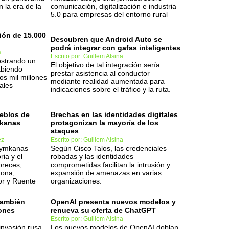
 la era de la
comunicación, digitalización e industria
5.0 para empresas del entorno rural
ión de 15.000
Descubren que Android Auto se
podrá integrar con gafas inteligentes
s
Escrito por: Guillem Alsina
strando un
El objetivo de tal integración sería
abiendo
prestar asistencia al conductor
os mil millones
mediante realidad aumentada para
ales
indicaciones sobre el tráfico y la ruta.
eblos de
Brechas en las identidades digitales
mkanas
protagonizan la mayoría de los
ataques
ez
Escrito por: Guillem Alsina
 gymkanas
Según Cisco Talos, las credenciales
ria y el
robadas y las identidades
breces,
comprometidas facilitan la intrusión y
mona,
expansión de amenazas en varias
r y Ruente
organizaciones.
también
OpenAI presenta nuevos modelos y
rones
renueva su oferta de ChatGPT
Escrito por: Guillem Alsina
 invasión rusa
Los nuevos modelos de OpenAI doblan