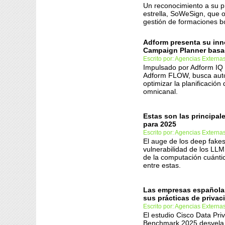
Un reconocimiento a su p
estrella, SoWeSign, que o
gestión de formaciones b
Adform presenta su in
Campaign Planner basa
Escrito por: Agencias Externa
Impulsado por Adform IQ 
Adform FLOW, busca auto
optimizar la planificació
omnicanal.
Estas son las principa
para 2025
Escrito por: Agencias Externa
El auge de los deep fakes
vulnerabilidad de los LLM 
de la computación cuánti
entre estas.
Las empresas española
sus prácticas de privac
Escrito por: Agencias Externa
El estudio Cisco Data Pri
Benchmark 2025 desvela