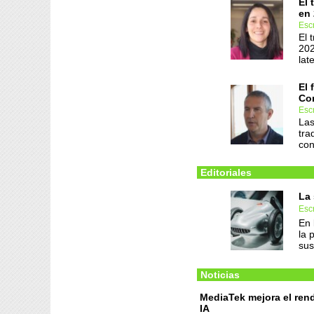
El 
en
Escr
El 
202
lat
El 
Co
Esc
Las
tra
con
Editoriales
La 
Escr
En 
la 
sus
Noticias
MediaTek mejora el rend
IA