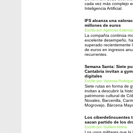
cada vez más complejo en
Inteligencia Artificial.
IFS alcanza una valorac
millones de euros
Escrito por: Agencias Externa
La compañía continúa mo
excelente desempeño, h
superado recientemente l
de euros en ingresos anu
recurrentes.
Semana Santa: Siete pu
Cantabria invitan a gy
digitales
Escrito por: Vanessa Rodrigu
Siete rutas en forma de
invitan a descubrir la histo
patrimonio cultural de Có
Novales, Barcenilla, Car
Mogrovejo, Bárcena Mayo
Los ciberdelincuentes 
sacan partido de los d
Escrito por: Guillem Alsina
Los usos militares que la