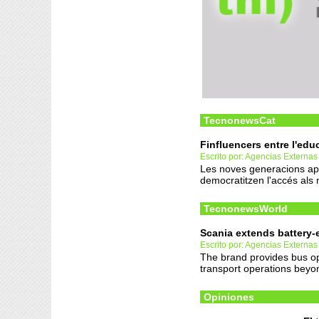
TecnonewsCat
Finfluencers entre l'educa
Escrito por: Agencias Externas
Les noves generacions apre
democratitzen l'accés als
TecnonewsWorld
Scania extends battery-e
Escrito por: Agencias Externas
The brand provides bus ope
transport operations beyon
Opiniones