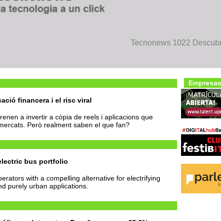
Tecnonews 1022 Descubre
Empresas
ció financera i el risc viral
nen a invertir a còpia de reels i aplicacions que
 mercats. Però realment saben el que fan?
lectric bus portfolio
rators with a compelling alternative for electrifying
d purely urban applications.