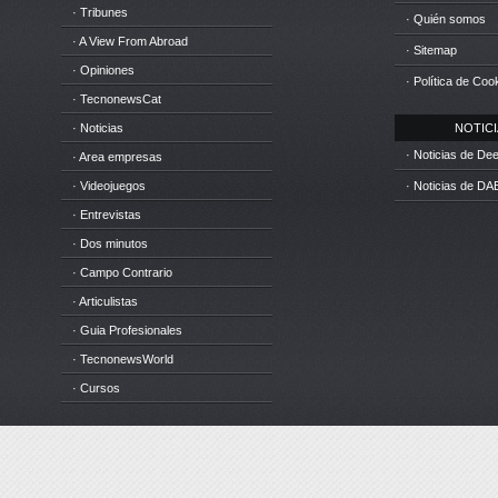
· Tribunes
· Quién somos
· A View From Abroad
· Sitemap
· Opiniones
· Política de Coo
· TecnonewsCat
· Noticias
NOTICIA
· Noticias de D
· Area empresas
· Videojuegos
· Noticias de DA
· Entrevistas
· Dos minutos
· Campo Contrario
· Articulistas
· Guia Profesionales
· TecnonewsWorld
· Cursos