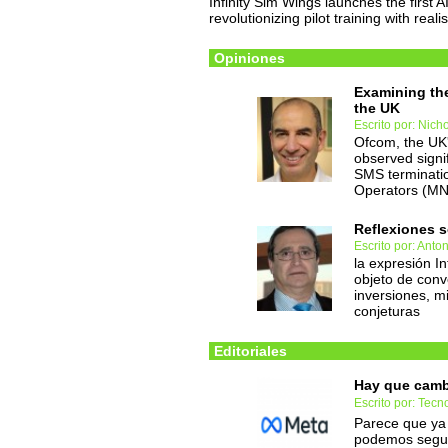
Infinity Sim Wings launches the first 
revolutionizing pilot training with rea
Opiniones
Examining th
the UK
Escrito por: Nic
Ofcom, the UK'
observed signi
SMS terminati
Operators (MN
Reflexiones so
Escrito por: Anton
la expresión In
objeto de conv
inversiones, m
conjeturas
Editoriales
Hay que cambi
Escrito por: Tec
Parece que ya
podemos segui