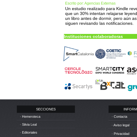
Escrito por: Agencias Externas
Un estudio realizado para Kindle rev
que un 30% intentan relajarse leyen
un libro antes de dormir, pero aún as
siguen revisando las notificaciones.
Instituciones colaboradoras
SECCIONES
INFORM
· Hemeroteca
· Contacta
· Silvia Leal
· Aviso legal
· Editoriales
· Privacidad