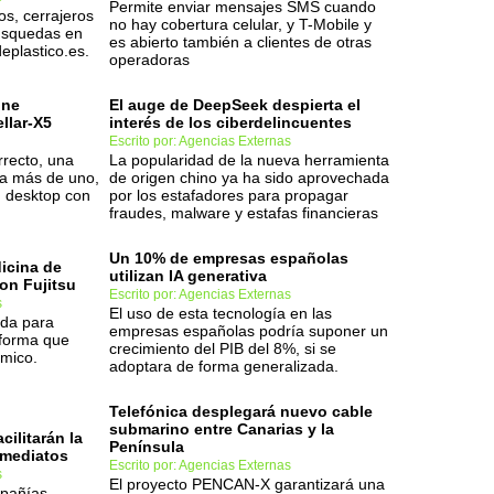
Permite enviar mensajes SMS cuando
os, cerrajeros
no hay cobertura celular, y T-Mobile y
búsquedas en
es abierto también a clientes de otras
plastico.es.
operadoras
one
El auge de DeepSeek despierta el
llar-X5
interés de los ciberdelincuentes
Escrito por: Agencias Externas
rrecto, una
La popularidad de la nueva herramienta
a más de uno,
de origen chino ya ha sido aprovechada
d desktop con
por los estafadores para propagar
fraudes, malware y estafas financieras
Un 10% de empresas españolas
icina de
utilizan IA generativa
on Fujitsu
Escrito por: Agencias Externas
s
El uso de esta tecnología en las
ada para
empresas españolas podría suponer un
aforma que
crecimiento del PIB del 8%, si se
ómico.
adoptara de forma generalizada.
Telefónica desplegará nuevo cable
submarino entre Canarias y la
cilitarán la
Península
nmediatos
Escrito por: Agencias Externas
s
El proyecto PENCAN-X garantizará una
mpañías