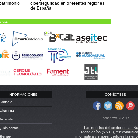
patrimonio
ciberseguridad en diferentes regiones
de España
oras
INFORMACIONES
CONÉCTESE
Contacta
Aviso legal
Tecnonews. © 2015
Privacidad
Las notícias del sector de las N
 Quién somos
Tecnologías (NNTT), telecomunica
informática y emprendedores las enc
Sitemap