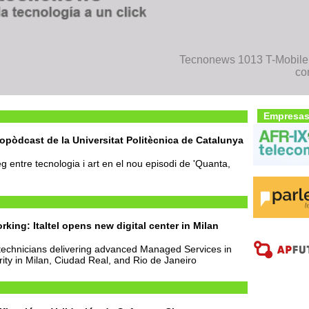
Tecnonews 1013 T-Mobile 
co
Empresas
eopòdcast de la Universitat Politècnica de Catalunya
g entre tecnologia i art en el nou episodi de 'Quanta,
king: Italtel opens new digital center in Milan
technicians delivering advanced Managed Services in
ity in Milan, Ciudad Real, and Rio de Janeiro