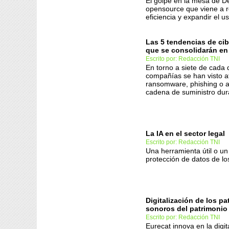
El golpe en la mesa de D
opensource que viene a r
eficiencia y expandir el u
Las 5 tendencias de ci
que se consolidarán en
Escrito por: Redacción TNI
En torno a siete de cada 
compañías se han visto a
ransomware, phishing o a
cadena de suministro dur
La IA en el sector legal
Escrito por: Redacción TNI
Una herramienta útil o un
protección de datos de los
Digitalización de los p
sonoros del patrimonio 
Escrito por: Redacción TNI
Eurecat innova en la digit