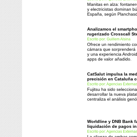
Manitas en alza: fontaner
y electricistas dominan 
España, según Planchasde
Analizamos el smartph
rugerizado Crosscall Ste
Escrito por: Guillem Alsina
Ofrece un rendimiento co
cámara que sorprenderá 
y una experiencia Androi
apps de valor añadido.
CatSalut impulsa la med
precisión en Cataluña c
Escrito por: Agencias Externa
Fujitsu ha sido seleccion
desarrollar la nueva plat
centraliza el análisis gen
Worldline y DNB Bank fa
liquidación de pagos i
Escrito por: Agencias Externa
La alianza de ambas co