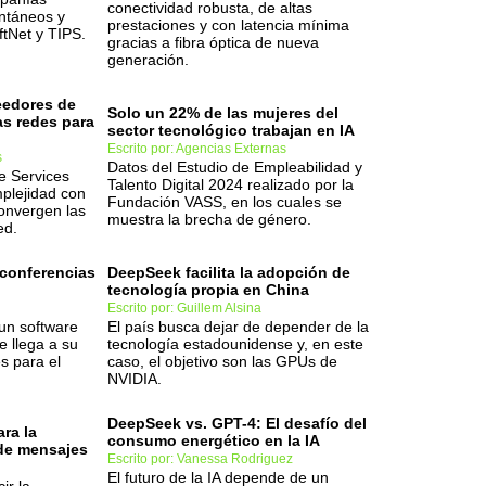
conectividad robusta, de altas
antáneos y
prestaciones y con latencia mínima
ftNet y TIPS.
gracias a fibra óptica de nueva
generación.
eedores de
Solo un 22% de las mujeres del
as redes para
sector tecnológico trabajan en IA
Escrito por: Agencias Externas
s
Datos del Estudio de Empleabilidad y
le Services
Talento Digital 2024 realizado por la
mplejidad con
Fundación VASS, en los cuales se
convergen las
muestra la brecha de género.
ed.
oconferencias
DeepSeek facilita la adopción de
tecnología propia en China
Escrito por: Guillem Alsina
un software
El país busca dejar de depender de la
e llega a su
tecnología estadounidense y, en este
s para el
caso, el objetivo son las GPUs de
NVIDIA.
DeepSeek vs. GPT-4: El desafío del
ra la
consumo energético en la IA
de mensajes
Escrito por: Vanessa Rodriguez
El futuro de la IA depende de un