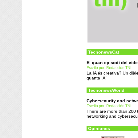
TecnonewsCat
El quart episodi del vid
Escrito por: Redacción TNI
La IA és creativa? Un diàle
quanta IA!'
TecnonewsWorld
Cybersecurity and networ
Escrito por: Redacción TNI
There are more than 200 
networking and cybersecur
Opiniones