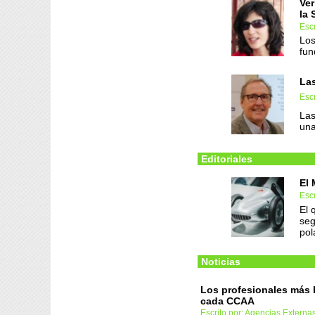
Ver
la 
Escr
Los
fun
Las
Escr
Las
una
Editoriales
El 
Escr
El 
seg
pol
Noticias
Los profesionales más
cada CCAA
Escrito por: Agencias Externa