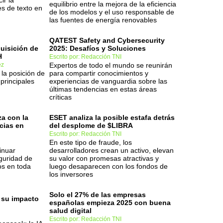
ir la
equilibrio entre la mejora de la eficiencia
es de texto en
de los modelos y el uso responsable de
las fuentes de energía renovables
QATEST Safety and Cybersecurity
uisición de
2025: Desafíos y Soluciones
H
Escrito por: Redacción TNI
ez
Expertos de todo el mundo se reunirán
 la posición de
para compartir conocimientos y
rincipales
experiencias de vanguardia sobre las
últimas tendencias en estas áreas
críticas
za con la
ESET analiza la posible estafa detrás
cias en
del desplome de $LIBRA
Escrito por: Redacción TNI
En este tipo de fraude, los
inuar
desarrolladores crean un activo, elevan
guridad de
su valor con promesas atractivas y
os en toda
luego desaparecen con los fondos de
los inversores
Solo el 27% de las empresas
 su impacto
españolas empieza 2025 con buena
salud digital
Escrito por: Redacción TNI