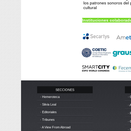
los patrones sonoros del 
cultural
Instituciones colaborad
SECCIONES
· Hemeroteca
· 
· Silvia Leal
· 
· Editoriales
· 
· Tribunes
·
· A View From Abroad
· 