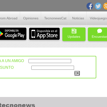
From Abroad
Opiniones
TecnonewsCat
Noticias
Videojuego
Updates
Encuesta
A A UN AMIGO
ASUNTO