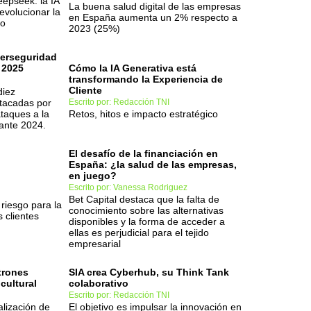
eepseek: la IA
La buena salud digital de las empresas
evolucionar la
en España aumenta un 2% respecto a
so
2023 (25%)
berseguridad
 2025
Cómo la IA Generativa está
transformando la Experiencia de
Cliente
diez
tacadas por
Escrito por: Redacción TNI
taques a la
Retos, hitos e impacto estratégico
ante 2024.
El desafío de la financiación en
España: ¿la salud de las empresas,
en juego?
Escrito por: Vanessa Rodriguez
Bet Capital destaca que la falta de
 riesgo para la
conocimiento sobre las alternativas
 clientes
disponibles y la forma de acceder a
ellas es perjudicial para el tejido
empresarial
atrones
SIA crea Cyberhub, su Think Tank
cultural
colaborativo
Escrito por: Redacción TNI
alización de
El objetivo es impulsar la innovación en