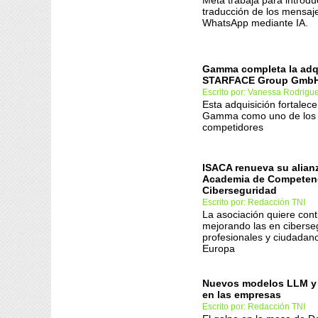
Meta trabaja para introduc
traducción de los mensaj
WhatsApp mediante IA.
Gamma completa la adq
STARFACE Group Gmb
Escrito por: Vanessa Rodrigu
Esta adquisición fortalece
Gamma como uno de los p
competidores
ISACA renueva su alian
Academia de Competen
Ciberseguridad
Escrito por: Redacción TNI
La asociación quiere cont
mejorando las en ciberse
profesionales y ciudadan
Europa
Nuevos modelos LLM y
en las empresas
Escrito por: Redacción TNI