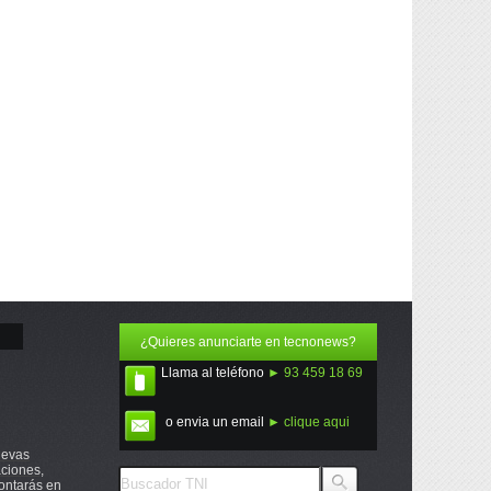
¿Quieres anunciarte en tecnonews?
Llama al teléfono
► 93 459 18 69
o envia un email
► clique aqui
uevas
ciones,
ontarás en