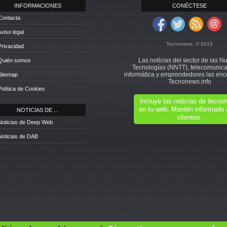
INFORMACIONES
CONÉCTESE
Contacta
Aviso legal
Tecnonews. © 2015
Privacidad
Las notícias del sector de las N
 Quién somos
Tecnologías (NNTT), telecomunica
informática y emprendedores las enc
Sitemap
Tecnonews.info
Política de Cookies
Incluye las noticias de tecn
en tu web. Mantén informado 
NOTICIAS DE ...
clientes.
Noticias de Deep Web
Noticias de DAB