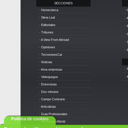
SECCIONES
· Hemeroteca
· 
· Silvia Leal
· 
· Editoriales
· 
· Tribunes
·
· A View From Abroad
· 
· Opiniones
· 
· TecnonewsCat
· Noticias
· 
· Area empresas
· Videojuegos
· 
· Entrevistas
· Dos minutos
· Campo Contrario
· Articulistas
· Guia Profesionales
Política de cookies
· TecnonewsWorld