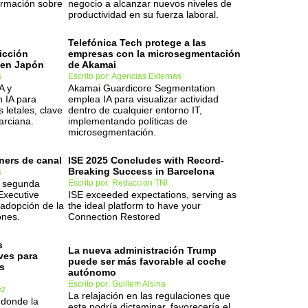
nformación sobre
negocio a alcanzar nuevos niveles de
productividad en su fuerza laboral.
Telefónica Tech protege a las
dicción
empresas con la microsegmentación
 en Japón
de Akamai
s
Escrito por: Agencias Externas
A y
Akamai Guardicore Segmentation
n IA para
emplea IA para visualizar actividad
s letales, clave
dentro de cualquier entorno IT,
arciana.
implementando políticas de
microsegmentación.
ners de canal
ISE 2025 Concludes with Record-
Breaking Success in Barcelona
s
a segunda
Escrito por: Redacción TNI
Executive
ISE exceeded expectations, serving as
 adopción de la
the ideal platform to have your
ones.
Connection Restored
s
La nueva administración Trump
ves para
puede ser más favorable al coche
s
autónomo
Escrito por: Guillem Alsina
ez
La relajación en las regulaciones que
 donde la
esta podría dictaminar, favorecería el