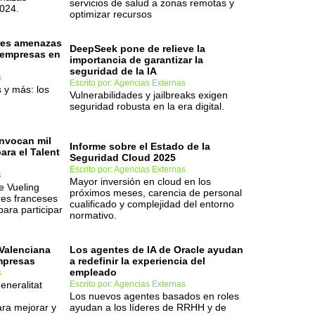
servicios de salud a zonas remotas y
2024.
optimizar recursos
res amenazas
DeepSeek pone de relieve la
 empresas en
importancia de garantizar la
seguridad de la IA
s
Escrito por: Agencias Externas
s y más: los
Vulnerabilidades y jailbreaks exigen
seguridad robusta en la era digital.
nvocan mil
Informe sobre el Estado de la
ara el Talent
Seguridad Cloud 2025
Escrito por: Agencias Externas
s
Mayor inversión en cloud en los
e Vueling
próximos meses, carencia de personal
ores franceses
cualificado y complejidad del entorno
ara participar
normativo.
 Valenciana
Los agentes de IA de Oracle ayudan
empresas
a redefinir la experiencia del
empleado
s
eneralitat
Escrito por: Agencias Externas
Los nuevos agentes basados en roles
ara mejorar y
ayudan a los líderes de RRHH y de