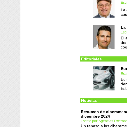
Escr
La 
cos
La 
Escr
El 
des
cog
Editoriales
Eur
Escr
Eur
dem
Est
Noticias
Resumen de ciberamen
diciembre 2024
Escrito por: Agencias Externa
Un repaso a las ciberam