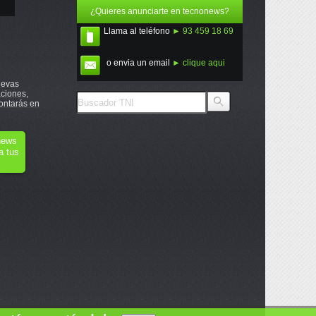
¿Quieres anunciarte en tecnonews?
Llama al teléfono
► 93 459 18 69
o envia un email
► clique aqui
uevas
ciones,
ontarás en
onews
a tus