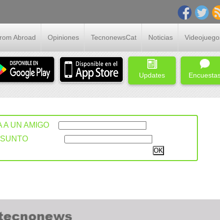
From Abroad
Opiniones
TecnonewsCat
Noticias
Videojuego
Updates
Encuesta
A A UN AMIGO
ASUNTO