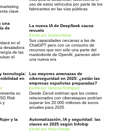
uso de estos vehículos por parte de los
 marketing
fabricantes en las vías públicas.
enta clave
s una
La nueva IA de DeepSeek causa
ía de
revuelo
Escrito por: Guillem Alsina
Sus capacidades cercanas a las de
idará en el
ChatGPT pero con un consumo de
na desaladora
recursos que son sólo una parte del
nergía de las
mastodonte de OpenAI, parecen abrir
ulsar el
una nueva era
y tecnología:
Las mayores amenazas de
nibilidad en
ciberseguridad en 2025: ¿están las
empresas españolas preparadas?
ez
Escrito por: Vanessa Rodriguez
resenta su
Desde Zerod estiman que los costes
ESG Risk
relacionados con ciberataques podrían
s y
superar los 20.000 millones de euros
anuales para 2025
Mujer y la
Automatización, IA y seguridad: las
claves en 2025 según Infobip
Escrito por: Africa Orenga