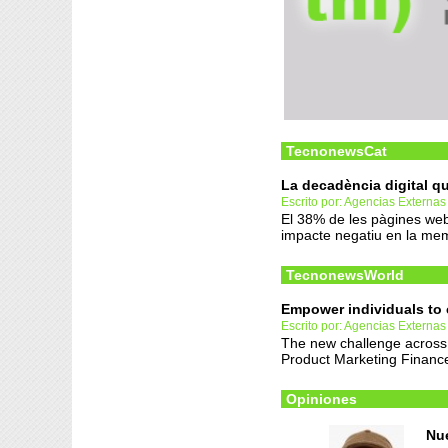
TecnonewsCat
La decadència digital q
Escrito por: Agencias Externas
El 38% de les pàgines web
impacte negatiu en la memòr
TecnonewsWorld
Empower individuals to c
Escrito por: Agencias Externas
The new challenge across 
Product Marketing Finance
Opiniones
Nue