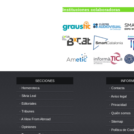
Instituciones colaboradoras
SECCIONES
INFORM
· Hemeroteca
· Contacta
· Silvia Leal
· Aviso legal
· Editoriales
· Privacidad
· Tribunes
· Quién somos
· A View From Abroad
· Sitemap
· Opiniones
· Política de Coo