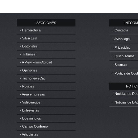
SECCIONES
INFORM
· Hemeroteca
· Contacta
· Silvia Leal
· Aviso legal
· Editoriales
· Privacidad
· Tribunes
· Quién somos
· A View From Abroad
· Sitemap
· Opiniones
· Política de Coo
· TecnonewsCat
· Noticias
NOTICIA
· Noticias de D
· Area empresas
· Videojuegos
· Noticias de DA
· Entrevistas
· Dos minutos
· Campo Contrario
· Articulistas